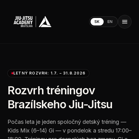
SK
EN
LETNÝ ROZVRH: 1.7. – 31.8.2026
Rozvrh tréningov
Brazílskeho Jiu-Jitsu
Počas leta je jeden spoločný detský tréning —
Kids Mix (6–14) Gi — v pondelok a stredu 17:00–