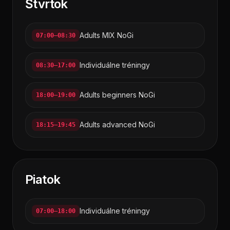
Štvrtok
Adults MIX NoGi
07:00
–
08:30
Individuálne tréningy
08:30
–
17:00
Adults beginners NoGi
18:00
–
19:00
Adults advanced NoGi
18:15
–
19:45
Piatok
Individuálne tréningy
07:00
–
18:00