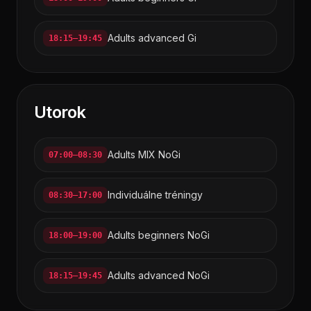
Adults advanced Gi
18:15
–
19:45
Utorok
Adults MIX NoGi
07:00
–
08:30
Individuálne tréningy
08:30
–
17:00
Adults beginners NoGi
18:00
–
19:00
Adults advanced NoGi
18:15
–
19:45