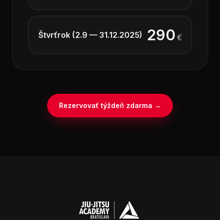
290
Štvrťrok (2.9 — 31.12.2025)
€
Rezervovať týždeň zdarma
→