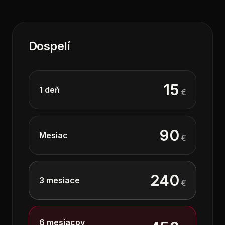
Dospelí
15
1 deň
€
90
Mesiac
€
240
3 mesiace
€
6 mesiacov